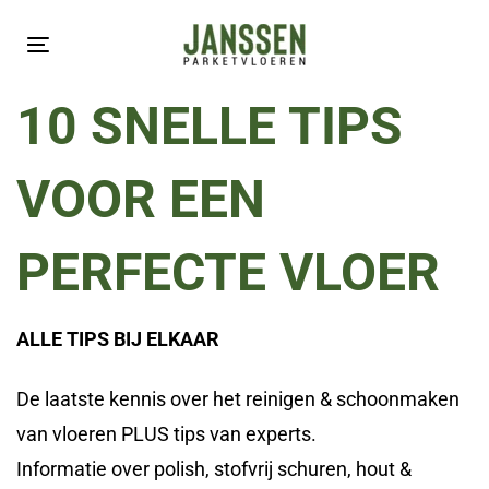
Skip
Skip
links
to
Toggle
primary
navigation
10 SNELLE TIPS
navigation
Skip
VOOR EEN
to
content
PERFECTE VLOER
ALLE TIPS BIJ ELKAAR
De laatste kennis over het reinigen & schoonmaken
van vloeren PLUS tips van experts.
Informatie over polish, stofvrij schuren, hout &