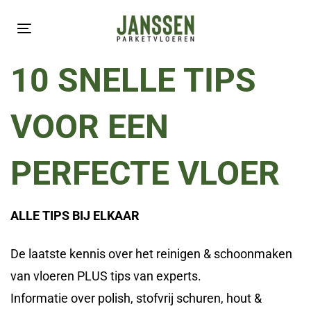
Skip
Skip
links
to
Toggle
primary
navigation
10 SNELLE TIPS
navigation
Skip
VOOR EEN
to
content
PERFECTE VLOER
ALLE TIPS BIJ ELKAAR
De laatste kennis over het reinigen & schoonmaken
van vloeren PLUS tips van experts.
Informatie over polish, stofvrij schuren, hout &