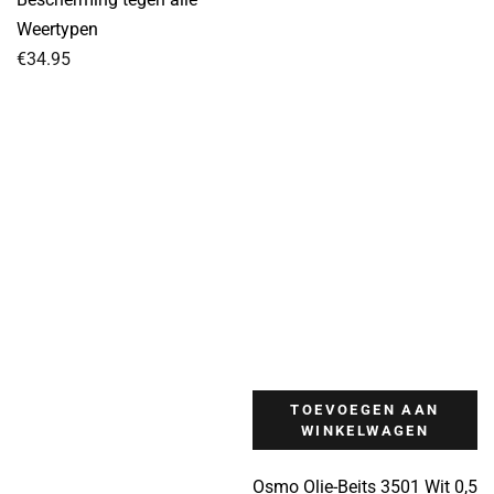
was:
is:
Weertypen
€114.95.
€104.95.
€
34.95
TOEVOEGEN AAN
WINKELWAGEN
Osmo Olie-Beits 3501 Wit 0,5