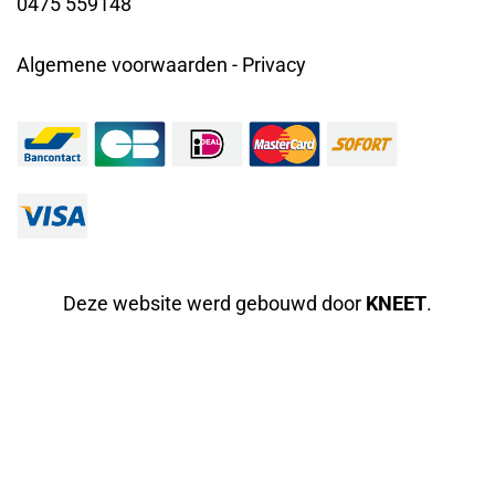
0475 559148
Algemene voorwaarden
-
Privacy
Deze website werd gebouwd door
KNEET
.
Clos
this
mod