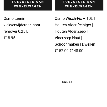
TOEVOEGEN AAN
TOEVOEGEN AAN
WINKELWAGEN
WINKELWAGEN
Osmo tannin
Osmo Wisch-Fix – 10L |
vlekverwijderaar -spot
Houten Vloer Reiniger |
remover 0,25 L
Houten Vloer Zeep |
€
18.95
Vloerzeep Hout |
Schoonmaken | Dweilen
Oorspronkelijke
Huidige
€
152.00
€
148.00
prijs
prijs
was:
is:
€152.00.
€148.00.
SALE!