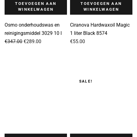
TOEVOEGEN AAN
TOEVOEGEN AAN
WINKELWAGEN
WINKELWAGEN
Osmo onderhoudswas en
Ciranova Hardwaxoil Magic
reinigingsmiddel 3029 10 l
1 liter Black 8574
Oorspronkelijke
Huidige
€
347.00
€
289.00
€
55.00
prijs
prijs
was:
is:
€347.00.
€289.00.
SALE!