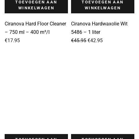
TOEVOEGEN AAN
TOEVOEGEN AAN
WINKELWAGEN
WINKELWAGEN
Ciranova Hard Floor Cleaner
Ciranova Hardwaxolie Wit
– 750 ml – 400 m²/l
5486 – 1 liter
Oorspronkelijke
Huidige
€
17.95
€
45.95
€
42.95
prijs
prijs
was:
is:
€45.95.
€42.95.