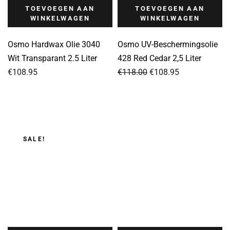
TOEVOEGEN AAN
TOEVOEGEN AAN
WINKELWAGEN
WINKELWAGEN
Osmo Hardwax Olie 3040
Osmo UV-Beschermingsolie
Wit Transparant 2.5 Liter
428 Red Cedar 2,5 Liter
Oorspronkelijke
Huidige
€
108.95
€
118.00
€
108.95
prijs
prijs
was:
is:
€118.00.
€108.95.
SALE!