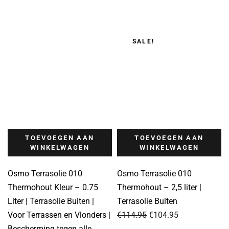
SALE!
TOEVOEGEN AAN
TOEVOEGEN AAN
WINKELWAGEN
WINKELWAGEN
Osmo Terrasolie 010
Osmo Terrasolie 010
Thermohout Kleur – 0.75
Thermohout – 2,5 liter |
Liter | Terrasolie Buiten |
Terrasolie Buiten
Oorspronkelijke
Huidige
Voor Terrassen en Vlonders |
€
114.95
€
104.95
prijs
prijs
Bescherming tegen alle