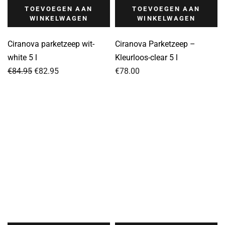
TOEVOEGEN AAN
TOEVOEGEN AAN
WINKELWAGEN
WINKELWAGEN
Ciranova parketzeep wit-
Ciranova Parketzeep –
white 5 l
Kleurloos-clear 5 l
Oorspronkelijke
Huidige
€
84.95
€
82.95
€
78.00
prijs
prijs
was:
is:
€84.95.
€82.95.