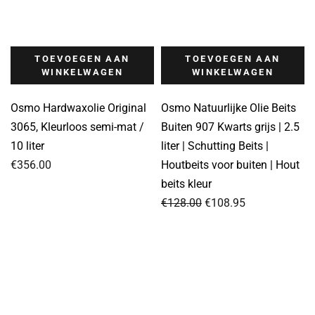
TOEVOEGEN AAN
TOEVOEGEN AAN
WINKELWAGEN
WINKELWAGEN
Osmo Hardwaxolie Original
Osmo Natuurlijke Olie Beits
3065, Kleurloos semi-mat /
Buiten 907 Kwarts grijs | 2.5
10 liter
liter | Schutting Beits |
€
356.00
Houtbeits voor buiten | Hout
beits kleur
Oorspronkelijke
Huidige
€
128.00
€
108.95
prijs
prijs
was:
is:
€128.00.
€108.95.