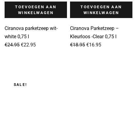
TOEVOEGEN AAN
TOEVOEGEN AAN
WINKELWAGEN
WINKELWAGEN
Ciranova parketzeep wit-
Ciranova Parketzeep –
white 0,75 l
Kleurloos -Clear 0,75 l
Oorspronkelijke
Huidige
Oorspronkelijke
Huidige
€
24.95
€
22.95
€
18.95
€
16.95
prijs
prijs
prijs
prijs
was:
is:
was:
is:
€24.95.
€22.95.
€18.95.
€16.95.
SALE!