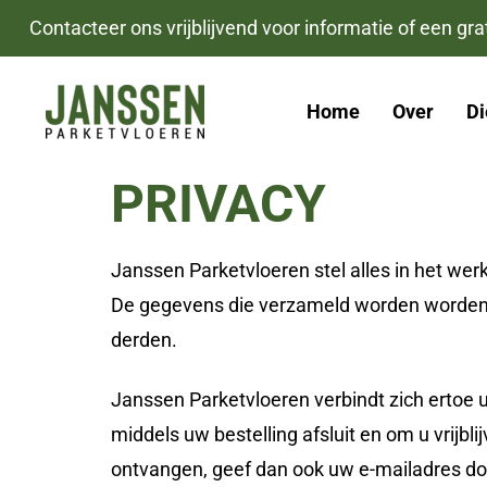
Skip
Skip
Contacteer ons vrijblijvend voor informatie of een grat
links
to
primary
Home
Over
Di
navigation
Skip
PRIVACY
to
content
Janssen Parketvloeren stel alles in het we
De gegevens die verzameld worden worden e
derden.
Janssen Parketvloeren verbindt zich ertoe 
middels uw bestelling afsluit en om u vrijbl
ontvangen, geef dan ook uw e-mailadres do