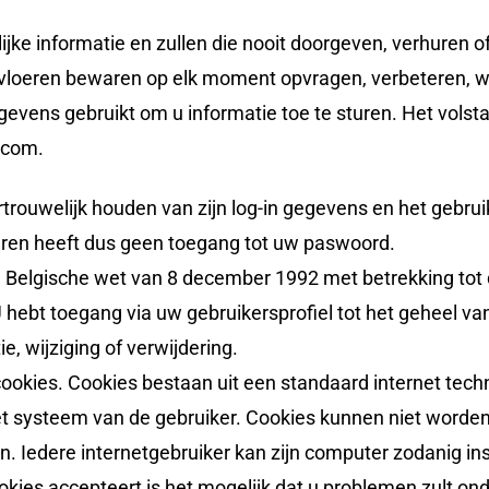
jke informatie en zullen die nooit doorgeven, verhuren
etvloeren bewaren op elk moment opvragen, verbeteren, w
vens gebruikt om u informatie toe te sturen. Het volstaa
.com.
vertrouwelijk houden van zijn log-in gegevens en het geb
ren heeft dus geen toegang tot uw paswoord.
e Belgische wet van 8 december 1992 met betrekking tot 
 hebt toegang via uw gebruikersprofiel tot het geheel v
, wijziging of verwijdering.
okies. Cookies bestaan uit een standaard internet tech
het systeem van de gebruiker. Cookies kunnen niet worden
n. Iedere internetgebruiker kan zijn computer zodanig in
ies accepteert is het mogelijk dat u problemen zult on