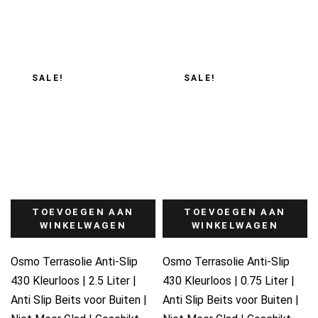
€115.00.
€98.95.
prijs
prijs
was:
is:
€55.00.
€36.50.
SALE!
SALE!
TOEVOEGEN AAN
TOEVOEGEN AAN
WINKELWAGEN
WINKELWAGEN
Osmo Terrasolie Anti-Slip
Osmo Terrasolie Anti-Slip
430 Kleurloos | 2.5 Liter |
430 Kleurloos | 0.75 Liter |
Anti Slip Beits voor Buiten |
Anti Slip Beits voor Buiten |