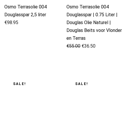
Osmo Terrasolie 004
Osmo Terrasolie 004
Douglasspar 2,5 liter
Douglasspar | 0.75 Liter |
€
98.95
Douglas Olie Naturel |
Douglas Beits voor Vlonder
en Terras
Oorspronkelijke
Huidige
€
55.00
€
36.50
prijs
prijs
was:
is:
€55.00.
€36.50.
SALE!
SALE!