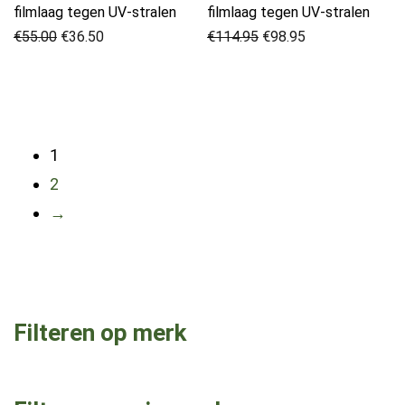
filmlaag tegen UV-stralen
filmlaag tegen UV-stralen
Oorspronkelijke
Huidige
Oorspronkelijke
Huidige
€
55.00
€
36.50
€
114.95
€
98.95
prijs
prijs
prijs
prijs
was:
is:
was:
is:
€55.00.
€36.50.
€114.95.
€98.95.
1
2
→
Filteren op merk