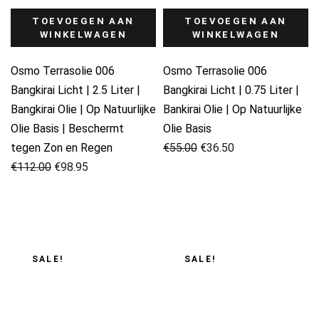
TOEVOEGEN AAN
TOEVOEGEN AAN
WINKELWAGEN
WINKELWAGEN
Osmo Terrasolie 006
Osmo Terrasolie 006
Bangkirai Licht | 2.5 Liter |
Bangkirai Licht | 0.75 Liter |
Bangkirai Olie | Op Natuurlijke
Bankirai Olie | Op Natuurlijke
Olie Basis | Beschermt
Olie Basis
Oorspronkelijke
Huidige
tegen Zon en Regen
€
55.00
€
36.50
Oorspronkelijke
Huidige
prijs
prijs
€
112.00
€
98.95
prijs
prijs
was:
is:
was:
is:
€55.00.
€36.50.
€112.00.
€98.95.
SALE!
SALE!