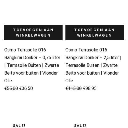
TOEVOEGEN AAN
TOEVOEGEN AAN
WINKELWAGEN
WINKELWAGEN
Osmo Terrasolie 016
Osmo Terrasolie 016
Bangkirai Donker – 0,75 liter
Bangkirai Donker – 2,5 liter |
| Terrasolie Buiten | Zwarte
Terrasolie Buiten | Zwarte
Beits voor buiten | Vlonder
Beits voor buiten | Vlonder
Olie
Olie
Oorspronkelijke
Huidige
Oorspronkelijke
Huidige
€
55.00
€
36.50
€
115.00
€
98.95
prijs
prijs
prijs
prijs
was:
is:
was:
is:
€55.00.
€36.50.
€115.00.
€98.95.
SALE!
SALE!