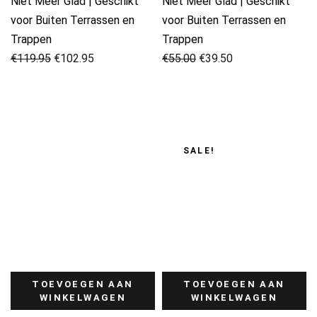
Niet Meer Glad | Geschikt
Niet Meer Glad | Geschikt
voor Buiten Terrassen en
voor Buiten Terrassen en
Trappen
Trappen
Oorspronkelijke
Huidige
Oorspronkelijke
Huidige
€
119.95
€
102.95
€
55.00
€
39.50
prijs
prijs
prijs
prijs
was:
is:
was:
is:
€119.95.
€102.95.
€55.00.
€39.50.
SALE!
TOEVOEGEN AAN
TOEVOEGEN AAN
WINKELWAGEN
WINKELWAGEN