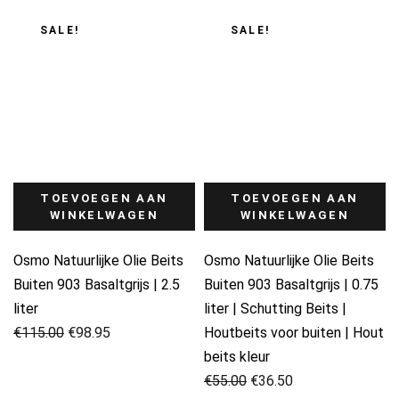
SALE!
SALE!
TOEVOEGEN AAN
TOEVOEGEN AAN
WINKELWAGEN
WINKELWAGEN
Osmo Natuurlijke Olie Beits
Osmo Natuurlijke Olie Beits
Buiten 903 Basaltgrijs | 2.5
Buiten 903 Basaltgrijs | 0.75
liter
liter | Schutting Beits |
Oorspronkelijke
Huidige
€
115.00
€
98.95
Houtbeits voor buiten | Hout
prijs
prijs
beits kleur
was:
is:
Oorspronkelijke
Huidige
€
55.00
€
36.50