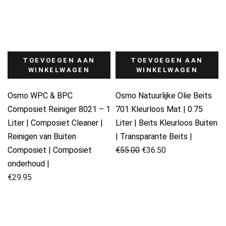
TOEVOEGEN AAN
TOEVOEGEN AAN
WINKELWAGEN
WINKELWAGEN
Osmo WPC & BPC
Osmo Natuurlijke Olie Beits
Composiet Reiniger 8021 – 1
701 Kleurloos Mat | 0.75
Liter | Composiet Cleaner |
Liter | Beits Kleurloos Buiten
Reinigen van Buiten
| Transparante Beits |
Oorspronkelijke
Huidige
Composiet | Composiet
€
55.00
€
36.50
prijs
prijs
onderhoud |
was:
is:
€
29.95
€55.00.
€36.50.