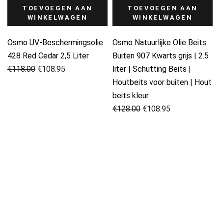
TOEVOEGEN AAN
TOEVOEGEN AAN
WINKELWAGEN
WINKELWAGEN
Osmo UV-Beschermingsolie
Osmo Natuurlijke Olie Beits
428 Red Cedar 2,5 Liter
Buiten 907 Kwarts grijs | 2.5
Oorspronkelijke
Huidige
€
118.00
€
108.95
liter | Schutting Beits |
prijs
prijs
Houtbeits voor buiten | Hout
was:
is:
beits kleur
€118.00.
€108.95.
Oorspronkelijke
Huidige
€
128.00
€
108.95
prijs
prijs
was:
is:
€128.00.
€108.95.