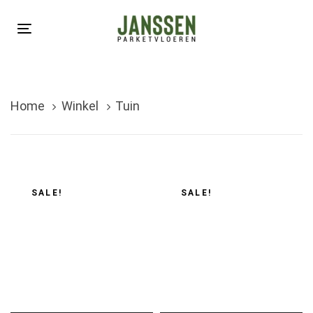
Skip
Skip
links
to
Toggle
primary
navigation
navigation
Skip
Home
Winkel
Tuin
to
content
SALE!
SALE!