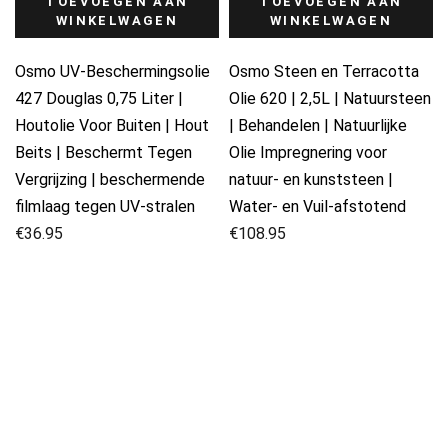
TOEVOEGEN AAN
TOEVOEGEN AAN
WINKELWAGEN
WINKELWAGEN
Osmo UV-Beschermingsolie
Osmo Steen en Terracotta
427 Douglas 0,75 Liter |
Olie 620 | 2,5L | Natuursteen
Houtolie Voor Buiten | Hout
| Behandelen | Natuurlijke
Beits | Beschermt Tegen
Olie Impregnering voor
Vergrijzing | beschermende
natuur- en kunststeen |
filmlaag tegen UV-stralen
Water- en Vuil-afstotend
€
36.95
€
108.95