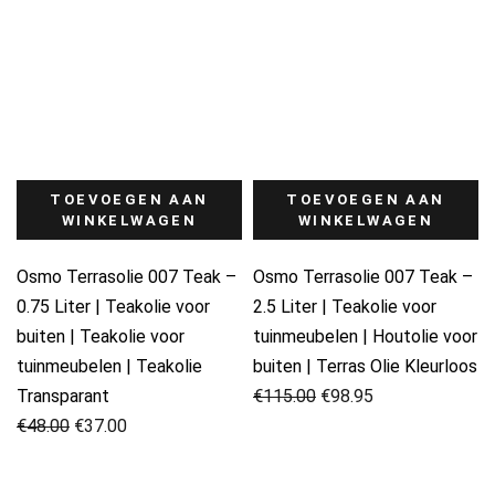
TOEVOEGEN AAN
TOEVOEGEN AAN
WINKELWAGEN
WINKELWAGEN
Osmo Terrasolie 007 Teak –
Osmo Terrasolie 007 Teak –
0.75 Liter | Teakolie voor
2.5 Liter | Teakolie voor
buiten | Teakolie voor
tuinmeubelen | Houtolie voor
tuinmeubelen | Teakolie
buiten | Terras Olie Kleurloos
Oorspronkelijke
Huidige
Transparant
€
115.00
€
98.95
Oorspronkelijke
Huidige
prijs
prijs
€
48.00
€
37.00
prijs
prijs
was:
is:
was:
is:
€115.00.
€98.95.