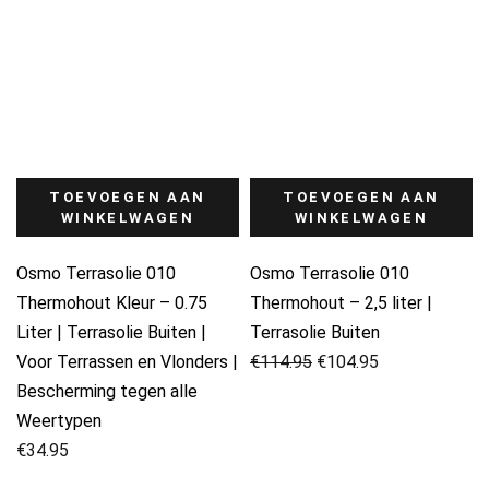
TOEVOEGEN AAN
TOEVOEGEN AAN
WINKELWAGEN
WINKELWAGEN
Osmo Terrasolie 010
Osmo Terrasolie 010
Thermohout Kleur – 0.75
Thermohout – 2,5 liter |
Liter | Terrasolie Buiten |
Terrasolie Buiten
Oorspronkelijke
Huidige
Voor Terrassen en Vlonders |
€
114.95
€
104.95
prijs
prijs
Bescherming tegen alle
was:
is:
Weertypen
€114.95.
€104.95.
€
34.95