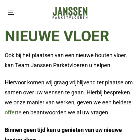
Skip
Skip
links
to
Toggle
primary
navigation
NIEUWE VLOER
navigation
Skip
to
Ook bij het plaatsen van een nieuwe houten vloer,
content
kan Team Janssen Parketvloeren u helpen.
Hiervoor komen wij graag vrijblijvend ter plaatse om
samen over uw wensen te gaan. Hierbij bespreken
we onze manier van werken, geven we een heldere
offerte
en beantwoorden we al uw vragen.
Binnen geen tijd kan u genieten van uw nieuwe
houten vloer.