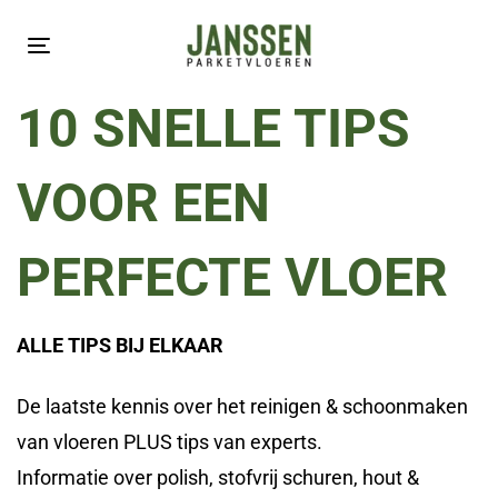
Skip
Skip
links
to
Toggle
primary
navigation
10 SNELLE TIPS
navigation
Skip
VOOR EEN
to
content
PERFECTE VLOER
ALLE TIPS BIJ ELKAAR
De laatste kennis over het reinigen & schoonmaken
van vloeren PLUS tips van experts.
Informatie over polish, stofvrij schuren, hout &