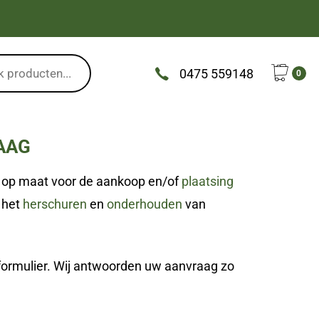
0475 559148
0
AAG
e op maat voor de aankoop en/of
plaatsing
, het
herschuren
en
onderhouden
van
formulier. Wij antwoorden uw aanvraag zo