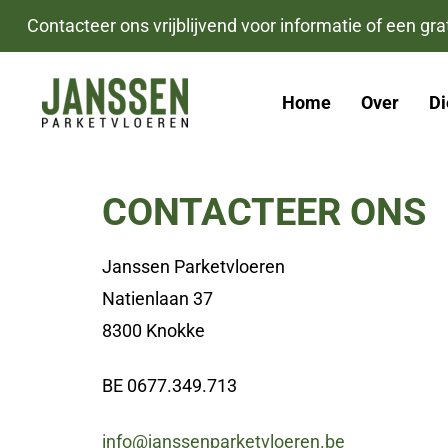
Skip
Skip
Contacteer ons vrijblijvend voor informatie of een grat
links
to
primary
Home
Over
Di
navigation
Skip
to
CONTACTEER ONS
content
Janssen Parketvloeren
Natienlaan 37
8300 Knokke
BE 0677.349.713
info@janssenparketvloeren.be