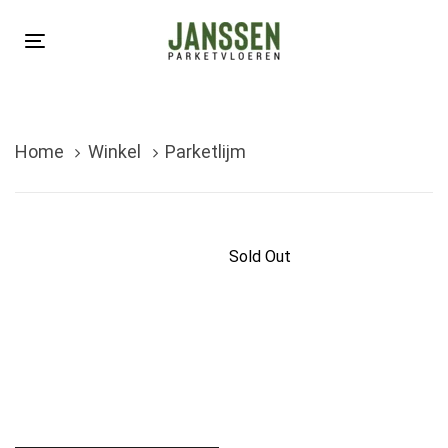
Skip
Skip
links
to
Toggle
primary
navigation
navigation
Skip
Home
Winkel
Parketlijm
to
content
Sold Out