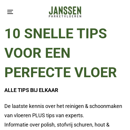
Skip
Skip
links
to
Toggle
primary
navigation
10 SNELLE TIPS
navigation
Skip
VOOR EEN
to
content
PERFECTE VLOER
ALLE TIPS BIJ ELKAAR
De laatste kennis over het reinigen & schoonmaken
van vloeren PLUS tips van experts.
Informatie over polish, stofvrij schuren, hout &