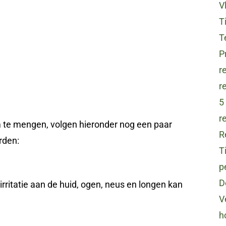
V
T
T
P
r
r
5
r
m te mengen, volgen hieronder nog een paar
R
rden:
T
p
D
 irritatie aan de huid, ogen, neus en longen kan
V
h