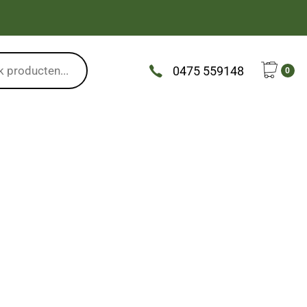
0475 559148
0