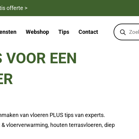
is offerte >
Products
search
ensten
Webshop
Tips
Contact
S VOOR EEN
ER
onmaken van vloeren PLUS tips van experts.
ut & vloerverwarming, houten terrasvloeren, diep