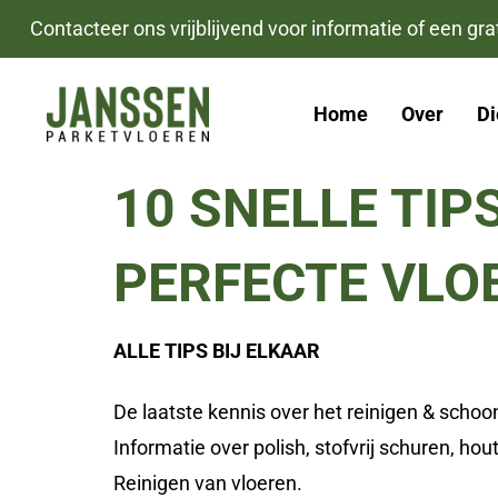
Skip
Skip
Contacteer ons vrijblijvend voor informatie of een grat
links
to
primary
Home
Over
Di
navigation
Skip
10 SNELLE TIP
to
content
PERFECTE VLO
ALLE TIPS BIJ ELKAAR
De laatste kennis over het reinigen & scho
Informatie over polish, stofvrij schuren, ho
Reinigen van vloeren.