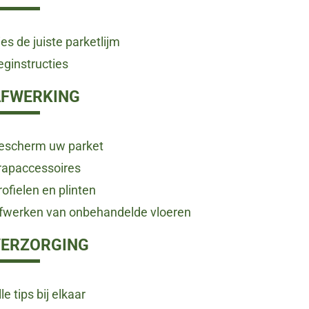
ies de juiste parketlijm
eginstructies
AFWERKING
escherm uw parket
rapaccessoires
rofielen en plinten
fwerken van onbehandelde vloeren
VERZORGING
le tips bij elkaar