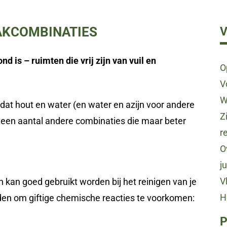
AKCOMBINATIES
V
nd is – ruimten die vrij zijn van vuil en
O
V
W
t hout en water (en water en azijn voor andere
Z
 een aantal andere combinaties die maar beter
r
O
j
V
n kan goed gebruikt worden bij het reinigen van je
H
en om giftige chemische reacties te voorkomen:
P