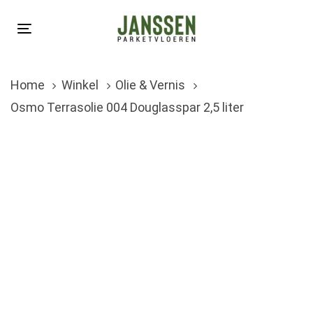
Skip
Skip
links
to
Toggle
primary
navigation
navigation
Home
Winkel
Olie & Vernis
Skip
Osmo Terrasolie 004 Douglasspar 2,5 liter
to
content