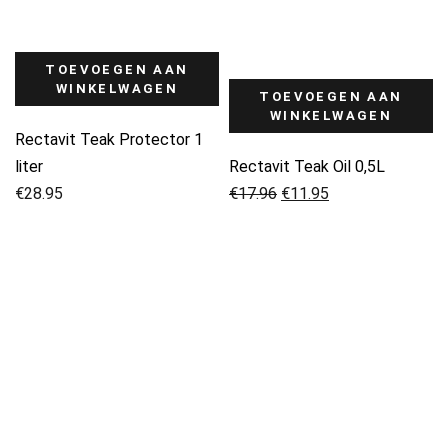
TOEVOEGEN AAN
WINKELWAGEN
TOEVOEGEN AAN
WINKELWAGEN
Rectavit Teak Protector 1
liter
Rectavit Teak Oil 0,5L
Oorspronkelijke
Huidige
€
28.95
€
17.96
€
11.95
prijs
prijs
was:
is:
€17.96.
€11.95.