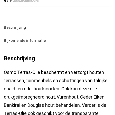
SKU:
4006850886579
Douglasspar
2,5
liter
Beschrijving
hoeveelheid
Bijkomende informatie
Beschrijving
Osmo Terras-Olie beschermt en verzorgt houten
terrassen, tuinmeubels en schuttingen van talrijke
naald- en edel houtsoorten. Ook kan deze olie
drukgeïmpregneerd hout, Vurenhout, Ceder Eiken,
Bankirai en Douglas hout behandelen. Verder is de
Terras-Olie ook geschikt voor de transparante