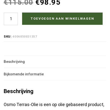
€
115.00
€
98.95
Osmo
TOEVOEGEN AAN WINKELWAGEN
Terrasolie
007
SKU:
4006850831357
Teak
-
2.5
Beschrijving
Liter
|
Bijkomende informatie
Teakolie
voor
Beschrijving
tuinmeubelen
|
Osmo Terras-Olie is een op olie gebaseerd product,