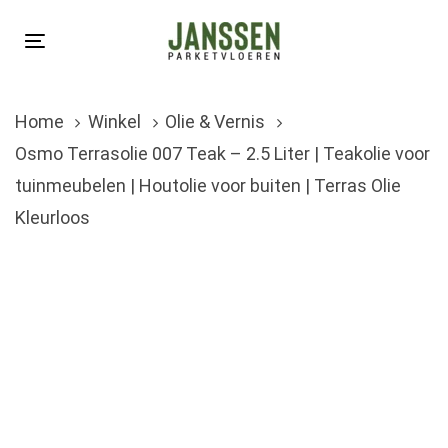
Skip
Skip
links
to
Toggle
primary
navigation
navigation
Home
Winkel
Olie & Vernis
Skip
Osmo Terrasolie 007 Teak – 2.5 Liter | Teakolie voor
to
tuinmeubelen | Houtolie voor buiten | Terras Olie
content
Kleurloos
Oorspronkelijke
Huidige
prijs
prijs
was:
is:
€115.00.
€98.95.