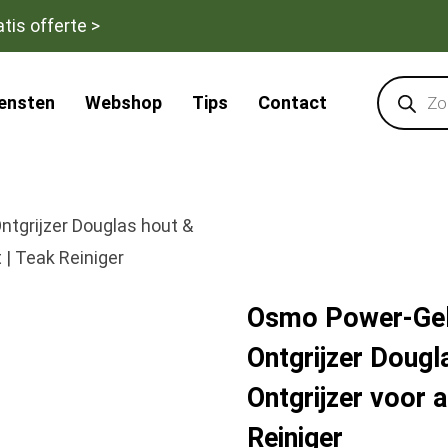
tis offerte >
Products
search
iensten
Webshop
Tips
Contact
ntgrijzer Douglas hout &
 | Teak Reiniger
Osmo Power-Gel H
Ontgrijzer Dougl
Ontgrijzer voor a
Reiniger