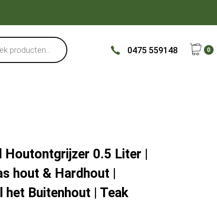
0475 559148
0
outontgrijzer 0.5 Liter |
as hout & Hardhout |
l het Buitenhout | Teak