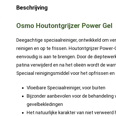
Hardhout
Beschrijving
|
Ontgrijzer
Osmo Houtontgrijzer Power Gel
voor
al
Deegachtige speciaalreiniger, ontwikkeld om ver
het
reinigen en op te frissen. Houtontgrijzer Power-G
Buitenhout
eenvoudig is aan te brengen. Door de dieptewerki
|
patina verwijderd en na het olieën wordt de war
Teak
Speciaal reinigingsmiddel voor het opfrissen en r
Reiniger
hoeveelheid
Vloeibare Speciaalreiniger, voor buiten
Bijzonder aanbevolen voor de behandeling 
gevelbekledingen
Het natuurlijke karakter van niet verweerd