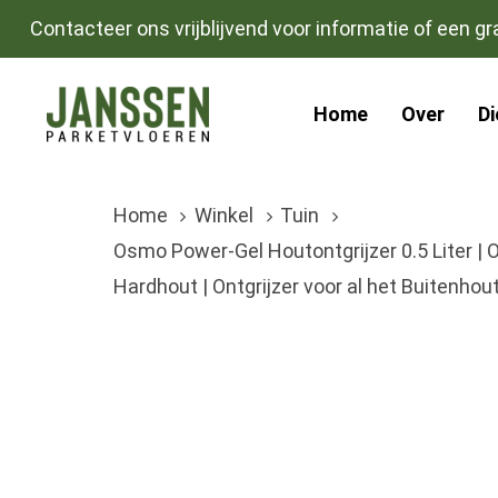
Skip
Skip
Contacteer ons vrijblijvend voor informatie of een gra
links
to
primary
Home
Over
D
navigation
Skip
to
Home
Winkel
Tuin
content
Osmo Power-Gel Houtontgrijzer 0.5 Liter | O
Hardhout | Ontgrijzer voor al het Buitenhout