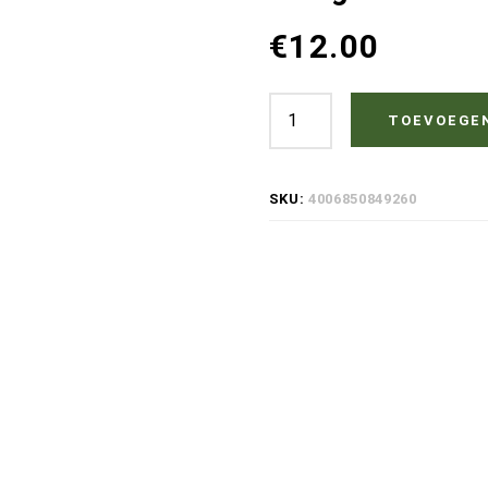
€
12.00
Osmo
TOEVOEGE
Power-
Gel
SKU:
4006850849260
Houtontgrijzer
0.5
Liter
|
Ontgrijzer
Douglas
hout
&