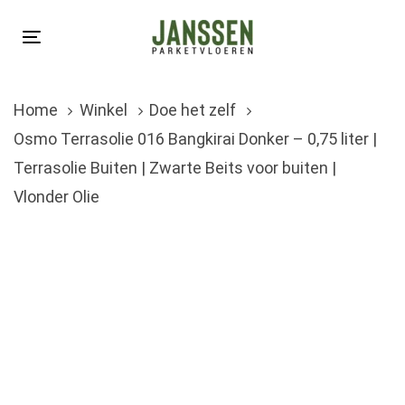
Skip
Skip
links
to
Toggle
primary
navigation
navigation
Home
Winkel
Doe het zelf
Skip
Osmo Terrasolie 016 Bangkirai Donker – 0,75 liter |
to
Terrasolie Buiten | Zwarte Beits voor buiten |
content
Vlonder Olie
Oorspronkelijke
Huidige
prijs
prijs
was:
is:
€55.00.
€36.50.