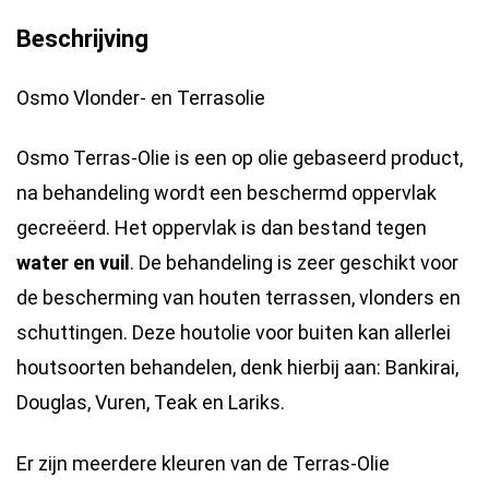
Terrasolie
Beschrijving
Buiten
|
Osmo Vlonder- en Terrasolie
Zwarte
Osmo Terras-Olie is een op olie gebaseerd product,
Beits
na behandeling wordt een beschermd oppervlak
voor
gecreëerd. Het oppervlak is dan bestand tegen
buiten
water en vuil
. De behandeling is zeer geschikt voor
|
de bescherming van houten terrassen, vlonders en
Vlonder
schuttingen. Deze houtolie voor buiten kan allerlei
Olie
houtsoorten behandelen, denk hierbij aan: Bankirai,
hoeveelheid
Douglas, Vuren, Teak en Lariks.
Er zijn meerdere kleuren van de Terras-Olie