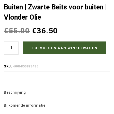
Buiten | Zwarte Beits voor buiten |
Vlonder Olie
€
55.00
€
36.50
Osmo
TOEVOEGEN AAN WINKELWAGEN
Terrasolie
016
SKU:
4006850893485
Bangkirai
Donker
-
Beschrijving
0,75
liter
Bijkomende informatie
|