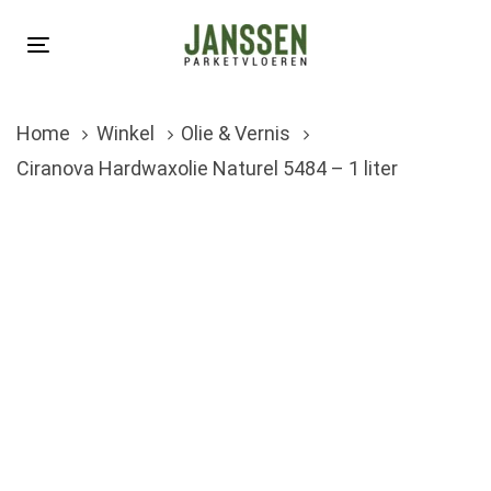
Skip
Skip
links
to
Toggle
primary
navigation
navigation
Home
Winkel
Olie & Vernis
Skip
Ciranova Hardwaxolie Naturel 5484 – 1 liter
to
content