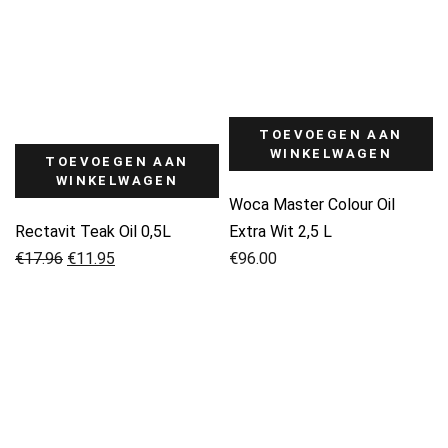
TOEVOEGEN AAN
WINKELWAGEN
TOEVOEGEN AAN
WINKELWAGEN
Woca Master Colour Oil
Rectavit Teak Oil 0,5L
Extra Wit 2,5 L
Oorspronkelijke
Huidige
€
17.96
€
11.95
€
96.00
prijs
prijs
was:
is:
€17.96.
€11.95.