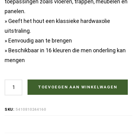
toepassingen zoals vloeren, trappen, meubelen en
panelen.
» Geeft het hout een klassieke hardwaxolie
uitstraling.
» Eenvoudig aan te brengen
» Beschikbaar in 16 kleuren die men onderling kan
mengen
Ciranova
TOEVOEGEN AAN WINKELWAGEN
Hardwaxolie
Naturel
SKU:
5410810244160
5484
-
1