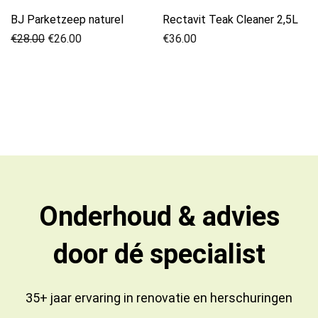
BJ Parketzeep naturel
Rectavit Teak Cleaner 2,5L
Oorspronkelijke
Huidige
€
28.00
€
26.00
€
36.00
prijs
prijs
was:
is:
€28.00.
€26.00.
Onderhoud & advies
door dé specialist
35+ jaar ervaring in
renovatie
en
herschuringen