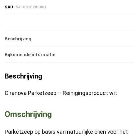
wit-
SKU:
5410810280861
white
0,75
l
Beschrijving
hoeveelheid
Bijkomende informatie
Beschrijving
Ciranova Parketzeep – Reinigingsproduct wit
Omschrijving
Parketzeep op basis van natuurlijke oliën voor het