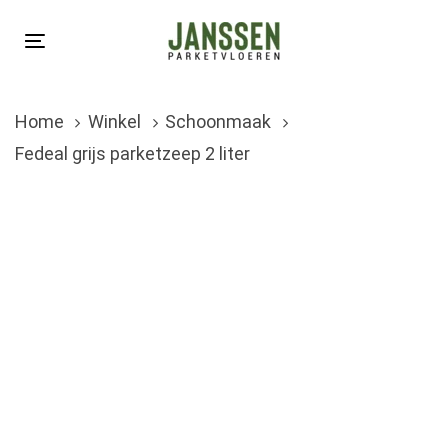
Skip
Skip
links
to
Toggle
primary
navigation
navigation
Home
Winkel
Schoonmaak
Skip
Fedeal grijs parketzeep 2 liter
to
content