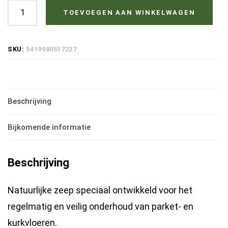
Fedeal
TOEVOEGEN AAN WINKELWAGEN
grijs
parketzeep
SKU:
5419980517227
2
liter
hoeveelheid
Beschrijving
Bijkomende informatie
Beschrijving
Natuurlijke zeep speciaal ontwikkeld voor het
regelmatig en veilig onderhoud van parket- en
kurkvloeren.