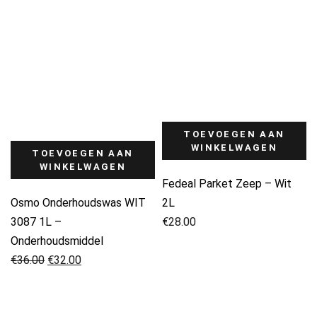
TOEVOEGEN AAN
WINKELWAGEN
TOEVOEGEN AAN
WINKELWAGEN
Fedeal Parket Zeep – Wit
Osmo Onderhoudswas WIT
2L
3087 1L –
€
28.00
Onderhoudsmiddel
Oorspronkelijke
Huidige
€
36.00
€
32.00
prijs
prijs
was:
is:
€36.00.
€32.00.