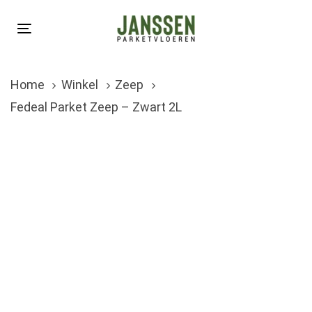
Skip
Skip
links
to
Toggle
primary
navigation
navigation
Home
Winkel
Zeep
Skip
Fedeal Parket Zeep – Zwart 2L
to
content