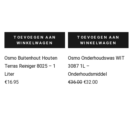
TOEVOEGEN AAN
TOEVOEGEN AAN
WINKELWAGEN
WINKELWAGEN
Osmo Buitenhout Houten
Osmo Onderhoudswas WIT
Terras Reiniger 8025 – 1
3087 1L –
Liter
Onderhoudsmiddel
Oorspronkelijke
Huidige
€
16.95
€
36.00
€
32.00
prijs
prijs
was:
is:
€36.00.
€32.00.