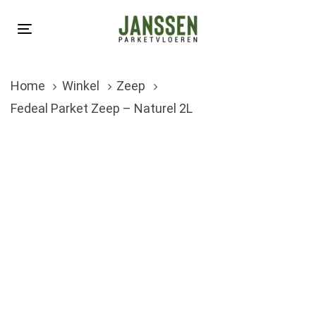
Skip
Skip
links
to
Toggle
primary
navigation
navigation
Home
Winkel
Zeep
Skip
Fedeal Parket Zeep – Naturel 2L
to
content