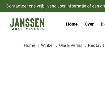
Skip
Skip
Contacteer ons vrijblijvend voor informatie of een gra
links
to
primary
Home
Over
D
navigation
Skip
to
Home
Winkel
Olie & Vernis
Rectavit 
content