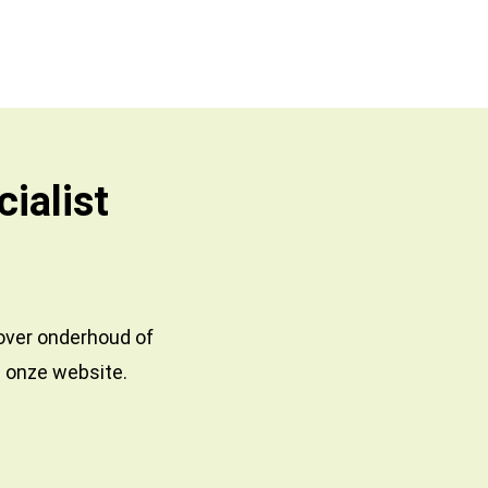
ialist
 over onderhoud of
a onze website.