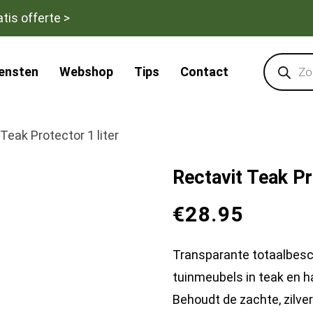
tis offerte >
Products
search
iensten
Webshop
Tips
Contact
Teak Protector 1 liter
Rectavit Teak Pr
€
28.95
Transparante totaalbesc
tuinmeubels in teak en h
Behoudt de zachte, zilver