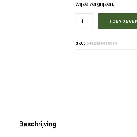
wijze vergrijzen.
Rectavit
TOEVOEGE
Teak
Protector
SKU:
5412926910014
1
liter
hoeveelheid
Beschrijving