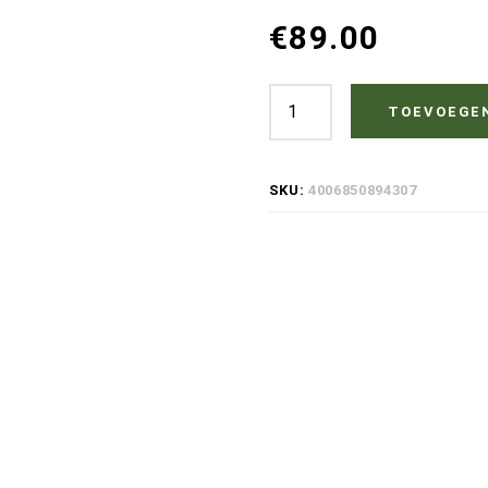
€
89.00
Osmo
TOEVOEGE
Onderhoudsolie
3081
SKU:
4006850894307
-
Zijdemat
-
2,5
Liter
Vloer
Olie
-
Onderhoudsolie