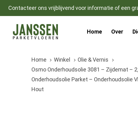
Skip
Skip
Contacteer ons vrijblijvend voor informatie of een gra
links
to
primary
Home
Over
D
navigation
Skip
to
Home
Winkel
Olie & Vernis
content
Osmo Onderhoudsolie 3081 – Zijdemat – 2,5 
Onderhoudsolie Parket – Onderhoudsolie V
Hout