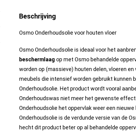
Parket
Beschrijving
-
Onderhoudsolie
Osmo Onderhoudsolie voor houten vloer
Vloer
-
Osmo Onderhoudsolie is ideaal voor het aanbr
Onderhoudsolie
beschermlaag
op met Osmo behandelde oppervl
Hout
worden op (massieve) houten delen, vloeren en
hoeveelheid
meubels die intensief worden gebruikt kunnen
Onderhoudsolie. Het product wordt vooral aanb
Onderhoudswas niet meer het gewenste effect 
Onderhoudsolie het oppervlak weer een nieuw
Onderhoudsolie is de verdunde versie van de O
hecht dit product beter op al behandelde opperv