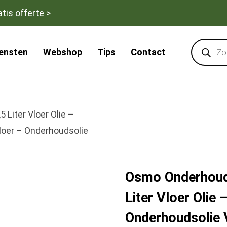
tis offerte >
Products
search
iensten
Webshop
Tips
Contact
Liter Vloer Olie –
loer – Onderhoudsolie
Osmo Onderhouds
Liter Vloer Olie
Onderhoudsolie 