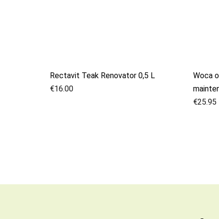
Rectavit Teak Renovator 0,5 L
Woca on
€
16.00
mainten
€
25.95