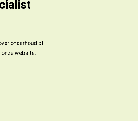
ialist
 over onderhoud of
a onze website.