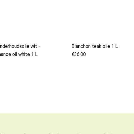
derhoudsolie wit -
Blanchon teak olie 1 L
ance oil white 1 L
€
36.00