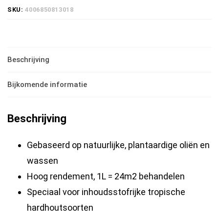
Was
SKU:
4006850813018
1101
-
0.75
Beschrijving
liter-
Klarwachs
Bijkomende informatie
hoeveelheid
Beschrijving
Gebaseerd op natuurlijke, plantaardige oliën en
wassen
Hoog rendement, 1L = 24m2 behandelen
Speciaal voor inhoudsstofrijke tropische
hardhoutsoorten