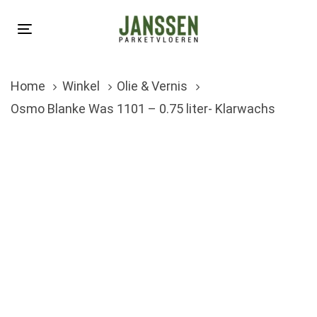
Skip
Skip
links
to
Toggle
primary
navigation
navigation
Home
Winkel
Olie & Vernis
Skip
Osmo Blanke Was 1101 – 0.75 liter- Klarwachs
to
content