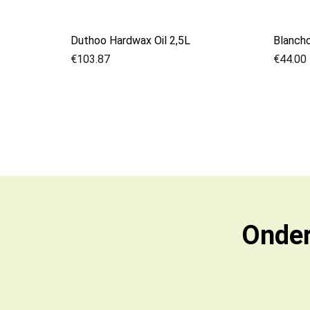
Duthoo Hardwax Oil 2,5L
Blancho
€
103.87
€
44.00
Onder