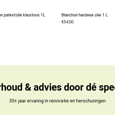
n parketolie kleurloos 1L
Blanchon hardwax olie 1 L
€
54.00
houd & advies door dé spec
35+ jaar ervaring in
renovatie
en
herschuringen