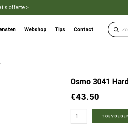
tis offerte >
Products
search
iensten
Webshop
Tips
Contact
r
Osmo 3041 Hardwa
€
43.50
Osmo
TOEVOEGE
3041