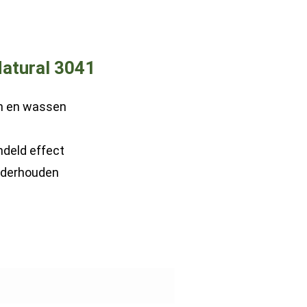
Natural 3041
ën en wassen
deld effect
onderhouden