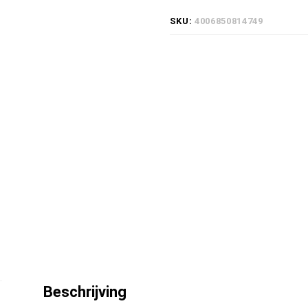
Hardwaxolie
SKU:
4006850814749
Natural
-
0,75
liter
hoeveelheid
Beschrijving