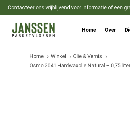
Skip
Skip
Contacteer ons vrijblijvend voor informatie of een gra
links
to
primary
Home
Over
D
navigation
Skip
to
Home
Winkel
Olie & Vernis
content
Osmo 3041 Hardwaxolie Natural – 0,75 lite