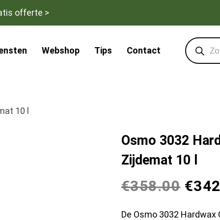
tis offerte >
Products
search
iensten
Webshop
Tips
Contact
at 10 l
Osmo 3032 Hardw
Zijdemat 10 l
€
358.00
€
342
De Osmo 3032 Hardwax Oli