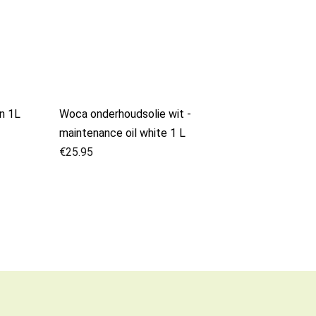
in 1L
Woca onderhoudsolie wit -
maintenance oil white 1 L
€
25.95