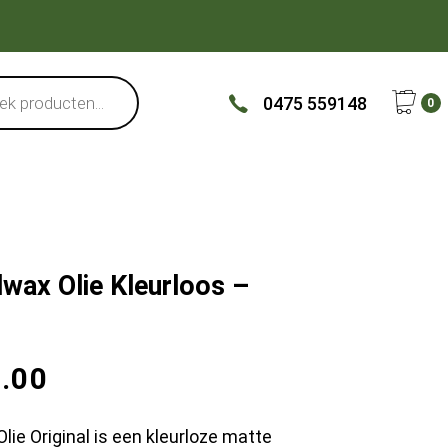
0475 559148
0
ax Olie Kleurloos –
.00
e Original is een kleurloze matte