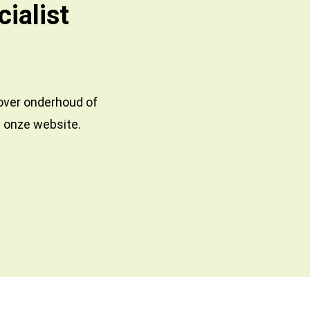
ialist
 over onderhoud of
a onze website.