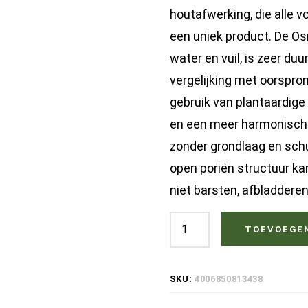
houtafwerking, die alle 
een uniek product. De O
water en vuil, is zeer du
vergelijking met oorspro
gebruik van plantaardige
en een meer harmonisch 
zonder grondlaag en schu
open poriën structuur ka
niet barsten, afbladderen
Osmo
TOEVOEGE
3032
Hardwax
SKU:
4006850813438
Olie