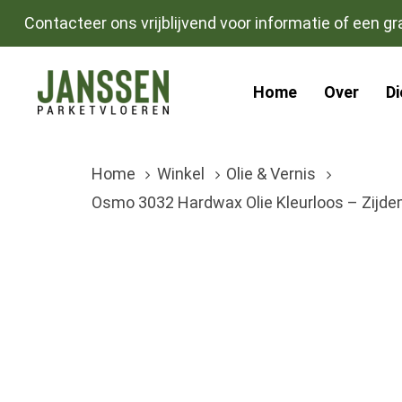
Skip
Skip
Contacteer ons vrijblijvend voor informatie of een gra
links
to
primary
Home
Over
D
navigation
Skip
to
Home
Winkel
Olie & Vernis
content
Osmo 3032 Hardwax Olie Kleurloos – Zijdem
Oorspronkelijke
Huidige
prijs
prijs
was:
is:
€358.00.
€342.00.