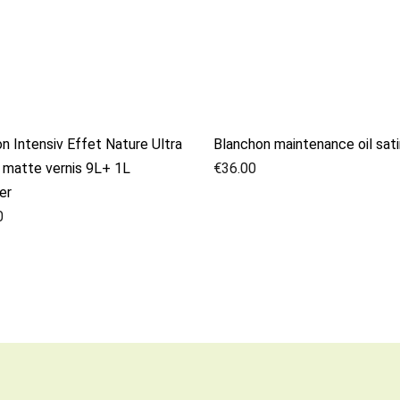
n Intensiv Effet Nature Ultra
Blanchon maintenance oil sat
 matte vernis 9L+ 1L
€
36.00
er
0