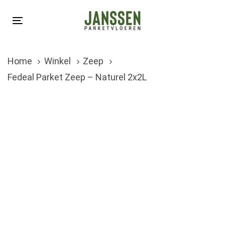
Skip
Skip
links
to
Toggle
primary
navigation
navigation
Home
Winkel
Zeep
Skip
Fedeal Parket Zeep – Naturel 2x2L
to
content