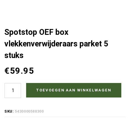
Spotstop OEF box
vlekkenverwijderaars parket 5
stuks
€
59.95
Spotstop
TOEVOEGEN AAN WINKELWAGEN
OEF
box
SKU:
5430000588300
vlekkenverwijderaars
parket