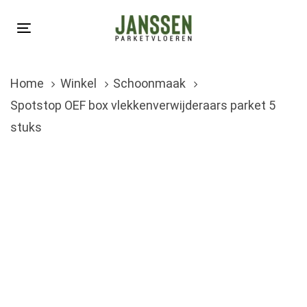
Skip
Skip
links
to
Toggle
primary
navigation
navigation
Home
Winkel
Schoonmaak
Skip
Spotstop OEF box vlekkenverwijderaars parket 5
to
stuks
content