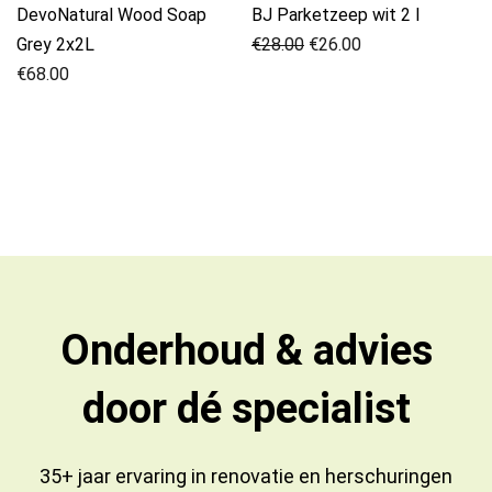
DevoNatural Wood Soap
BJ Parketzeep wit 2 l
Oorspronkelijke
Huidige
Grey 2x2L
€
28.00
€
26.00
prijs
prijs
€
68.00
was:
is:
€28.00.
€26.00.
Onderhoud & advies
door dé specialist
35+ jaar ervaring in
renovatie
en
herschuringen