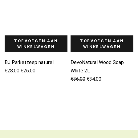
TOEVOEGEN AAN
TOEVOEGEN AAN
WINKELWAGEN
WINKELWAGEN
BJ Parketzeep naturel
DevoNatural Wood Soap
Oorspronkelijke
Huidige
€
28.00
€
26.00
White 2L
prijs
prijs
Oorspronkelijke
Huidige
€
36.00
€
34.00
was:
is:
prijs
prijs
€28.00.
€26.00.
was:
is:
€36.00.
€34.00.