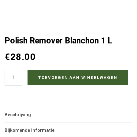
Polish Remover Blanchon 1 L
€
28.00
Polish
TOEVOEGEN AAN WINKELWAGEN
Remover
Blanchon
1
L
Beschrijving
hoeveelheid
Bijkomende informatie