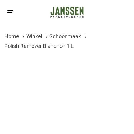
Skip
Skip
links
to
Toggle
primary
navigation
navigation
Home
Winkel
Schoonmaak
Skip
Polish Remover Blanchon 1 L
to
content