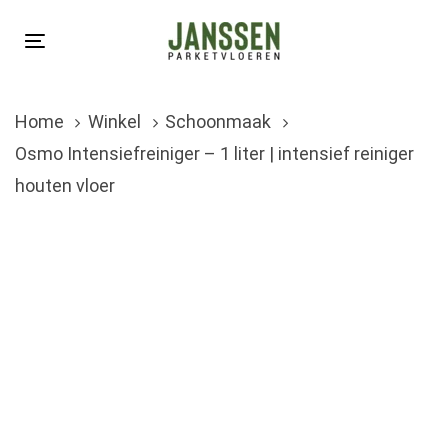
Skip
Skip
links
to
Toggle
primary
navigation
navigation
Home
Winkel
Schoonmaak
Skip
Osmo Intensiefreiniger – 1 liter | intensief reiniger
to
houten vloer
content