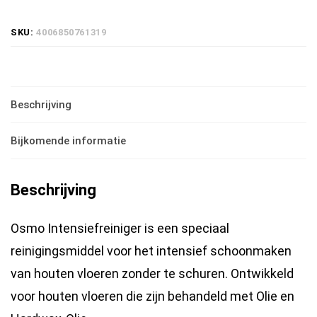
-
SKU:
4006850761319
1
liter
|
Beschrijving
intensief
reiniger
Bijkomende informatie
houten
vloer
Beschrijving
hoeveelheid
Osmo Intensiefreiniger is een speciaal
reinigingsmiddel voor het intensief schoonmaken
van houten vloeren zonder te schuren. Ontwikkeld
voor houten vloeren die zijn behandeld met Olie en