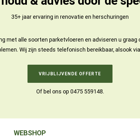
houd & advies door dé spec
35+ jaar ervaring in
renovatie
en
herschuringen
ng met alle soorten parketvloeren en adviseren u graag
lemen. Wij zijn steeds telefonisch bereikbaar, alsook vi
VRIJBLIJVENDE OFFERTE
Of bel ons op
0475 559148
.
WEBSHOP