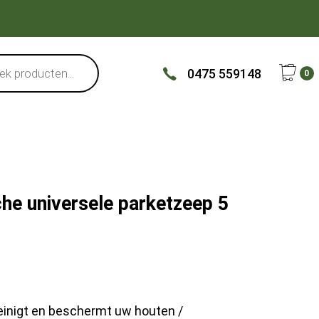
0475 559148
0
he universele parketzeep 5
einigt en beschermt uw houten /