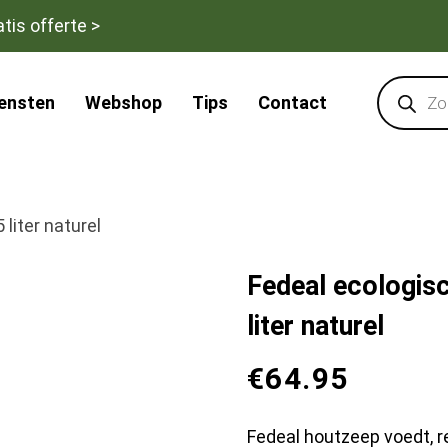
tis offerte >
Products
search
iensten
Webshop
Tips
Contact
liter naturel
Fedeal ecologisc
liter naturel
€
64.95
Fedeal houtzeep voedt, r