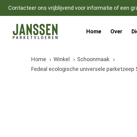
Skip
Skip
Contacteer ons vrijblijvend voor informatie of een gra
links
to
primary
Home
Over
D
navigation
Skip
to
Home
Winkel
Schoonmaak
content
Fedeal ecologische universele parketzeep 5 