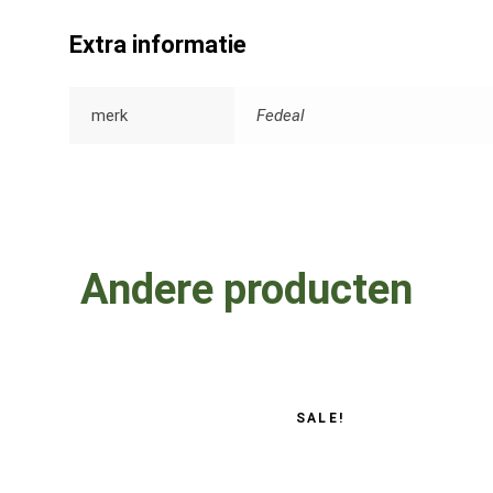
Extra informatie
merk
Fedeal
Andere producten
Oorspronkelijke
Huidige
SALE!
prijs
prijs
was:
is:
€28.00.
€26.00.