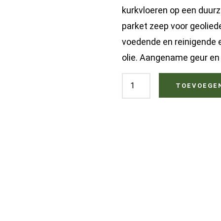
kurkvloeren op een duurz
parket zeep voor geolied
voedende en reinigende 
olie. Aangename geur en 
Fedeal
TOEVOEGE
ecologische
universele
parketzeep
5
liter
naturel
hoeveelheid