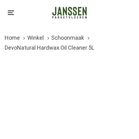
Skip
Skip
links
to
Toggle
primary
navigation
navigation
Home
Winkel
Schoonmaak
Skip
DevoNatural Hardwax Oil Cleaner 5L
to
content