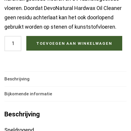
vloeren. Doordat DevoNatural Hardwax Oil Cleaner
geen residu achterlaat kan het ook doorlopend
gebruikt worden op stenen of kunststofvloeren.
DevoNatural
TOEVOEGEN AAN WINKELWAGEN
Hardwax
Oil
Cleaner
5L
Beschrijving
hoeveelheid
Bijkomende informatie
Beschrijving
Sneldrogend