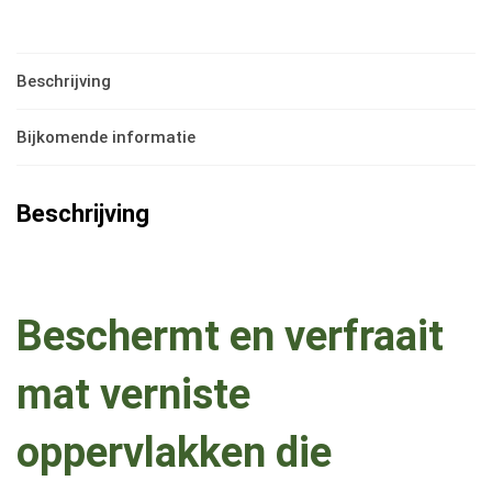
protector
meta
mat
Beschrijving
1
Bijkomende informatie
liter
hoeveelheid
Beschrijving
Beschermt en verfraait
mat verniste
oppervlakken die