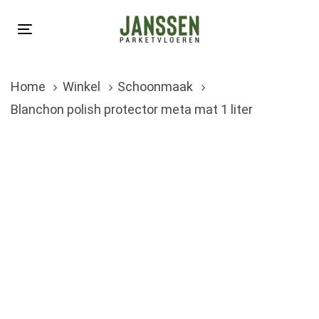
Skip
Skip
links
to
Toggle
primary
navigation
navigation
Home
Winkel
Schoonmaak
Skip
Blanchon polish protector meta mat 1 liter
to
content