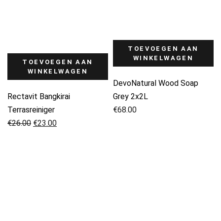
TOEVOEGEN AAN
WINKELWAGEN
TOEVOEGEN AAN
WINKELWAGEN
DevoNatural Wood Soap
Rectavit Bangkirai
Grey 2x2L
Terrasreiniger
€
68.00
Oorspronkelijke
Huidige
€
26.00
€
23.00
prijs
prijs
was:
is:
€26.00.
€23.00.