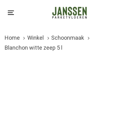
Skip
Skip
links
to
Toggle
primary
navigation
navigation
Home
Winkel
Schoonmaak
Skip
Blanchon witte zeep 5 l
to
content