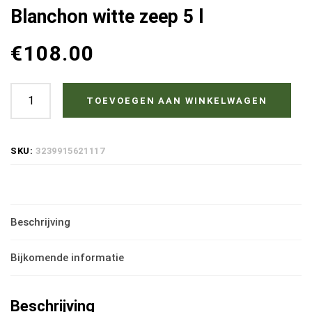
Blanchon witte zeep 5 l
€
108.00
Blanchon
TOEVOEGEN AAN WINKELWAGEN
witte
zeep
SKU:
3239915621117
5
l
hoeveelheid
Beschrijving
Bijkomende informatie
Beschrijving