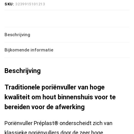
SKU:
3239915101213
preplast
porienvuller
5
Beschrijving
liter
hoeveelheid
Bijkomende informatie
Beschrijving
Traditionele poriënvuller van hoge
kwaliteit om hout binnenshuis voor te
bereiden voor de afwerking
Poriënvuller Préplast® onderscheidt zich van
klassieke poriënvullers door de zeer hoge