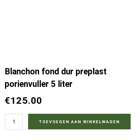
Blanchon fond dur preplast
porienvuller 5 liter
€
125.00
Blanchon
TOEVOEGEN AAN WINKELWAGEN
fond
dur