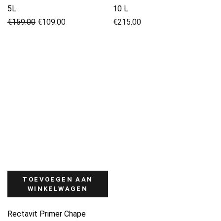
5L
10 L
Oorspronkelijke
Huidige
€
159.00
€
109.00
€
215.00
prijs
prijs
was:
is:
€159.00.
€109.00.
TOEVOEGEN AAN
WINKELWAGEN
Rectavit Primer Chape