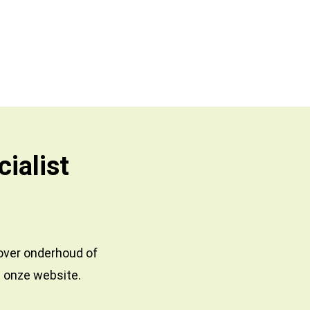
ialist
 over onderhoud of
a onze website.