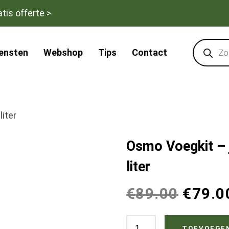
tis offerte >
Products
search
iensten
Webshop
Tips
Contact
liter
Osmo Voegkit – j
liter
€
89.00
€
79.0
Osmo
TOEVOEGE