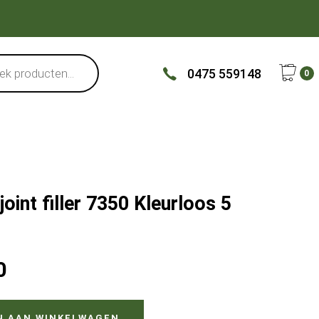
0475 559148
0
oint filler 7350 Kleurloos 5
0
N AAN WINKELWAGEN