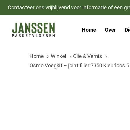
Skip
Skip
Contacteer ons vrijblijvend voor informatie of een gra
links
to
primary
Home
Over
D
navigation
Skip
to
Home
Winkel
Olie & Vernis
content
Osmo Voegkit – joint filler 7350 Kleurloos 5 
Oorspronkelijke
Huidige
prijs
prijs
was:
is:
€89.00.
€79.00.