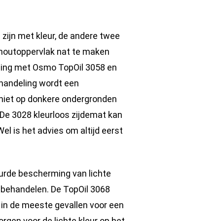
n zijn met kleur, de andere twee
e houtoppervlak nat te maken
deling met Osmo TopOil 3058 en
behandeling wordt een
niet op donkere ondergronden
De 3028 kleurloos zijdemat kan
l is het advies om altijd eerst
leurde bescherming van lichte
 behandelen. De TopOil 3068
t in de meeste gevallen voor een
orgen voor de lichte kleur op het