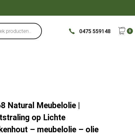
0475 559148
0
8 Natural Meubelolie |
straling op Lichte
kenhout – meubelolie – olie