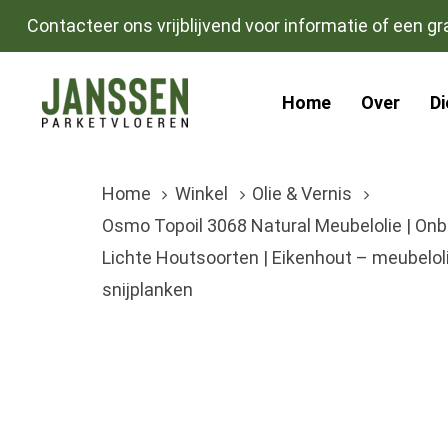
Skip
Skip
Contacteer ons vrijblijvend voor informatie of een gra
links
to
primary
Home
Over
D
navigation
Skip
to
Home
Winkel
Olie & Vernis
content
Osmo Topoil 3068 Natural Meubelolie | Onb
Lichte Houtsoorten | Eikenhout – meubeloli
snijplanken