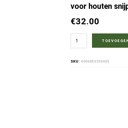
voor houten snij
€
32.00
Osmo
TOEVOEGE
Topoil
3068
SKU:
4006850334605
Natural
Meubelolie
|
Onbehandelde
Uitstraling
op
Lichte