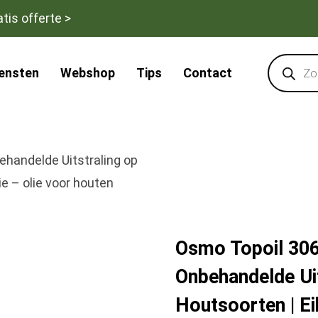
tis offerte >
Products
search
iensten
Webshop
Tips
Contact
ehandelde Uitstraling op
e – olie voor houten
Osmo Topoil 306
Onbehandelde Uit
Houtsoorten | Ei