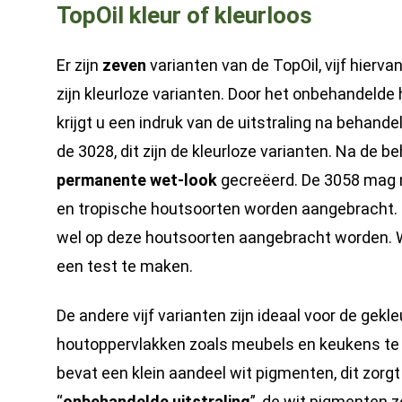
TopOil kleur of kleurloos
Er zijn
zeven
varianten van de TopOil, vijf hierva
zijn kleurloze varianten. Door het onbehandeld
krijgt u een indruk van de uitstraling na behan
de 3028, dit zijn de kleurloze varianten. Na de 
permanente wet-look
gecreëerd. De 3058 mag 
en tropische houtsoorten worden aangebracht. 
wel op deze houtsoorten aangebracht worden. We
een test te maken.
De andere vijf varianten zijn ideaal voor de gek
houtoppervlakken zoals meubels en keukens te
bevat een klein aandeel wit pigmenten, dit zorg
“
onbehandelde uitstraling
”, de wit pigmenten z