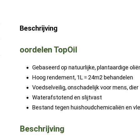
Houtsoorten
|
Eikenhout
Beschrijving
-
meubelolie
oordelen TopOil
-
olie
Gebaseerd op natuurlijke, plantaardige oli
voor
Hoog rendement, 1L = 24m2 behandelen
houten
Voedselveilig, onschadelijk voor mens, dier
snijplanken
Waterafstotend en slijtvast
hoeveelheid
Bestand tegen huishoudchemicaliën en vl
Beschrijving