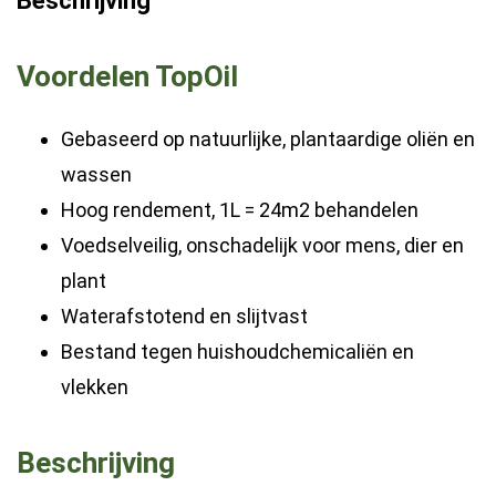
Beschrijving
Olie
voor
Voordelen TopOil
Hout
|
Gebaseerd op natuurlijke, plantaardige oliën en
Werkbladolie
wassen
|
Hoog rendement, 1L = 24m2 behandelen
tafel
Voedselveilig, onschadelijk voor mens, dier en
-
plant
snijplank
Waterafstotend en slijtvast
-
Bestand tegen huishoudchemicaliën en
Werkbladen
vlekken
|
Houtolie
Beschrijving
-