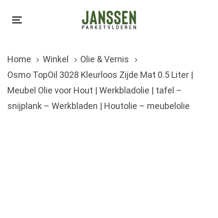
Skip
Skip
links
to
Toggle
primary
navigation
navigation
Home
Winkel
Olie & Vernis
Skip
Osmo TopOil 3028 Kleurloos Zijde Mat 0.5 Liter |
to
Meubel Olie voor Hout | Werkbladolie | tafel –
content
snijplank – Werkbladen | Houtolie – meubelolie