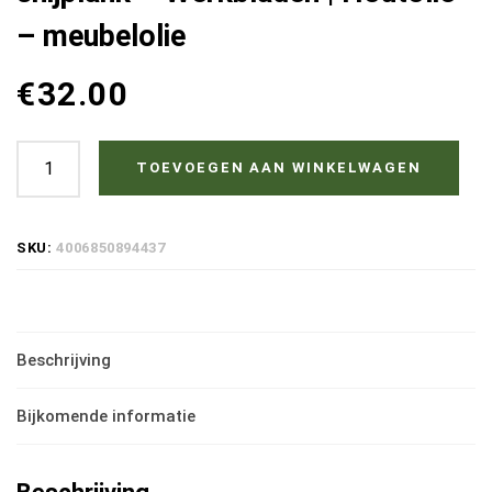
– meubelolie
€
32.00
Osmo
TOEVOEGEN AAN WINKELWAGEN
TopOil
3028
SKU:
4006850894437
Kleurloos
Zijde
Mat
Beschrijving
0.5
Liter
Bijkomende informatie
|
Meubel