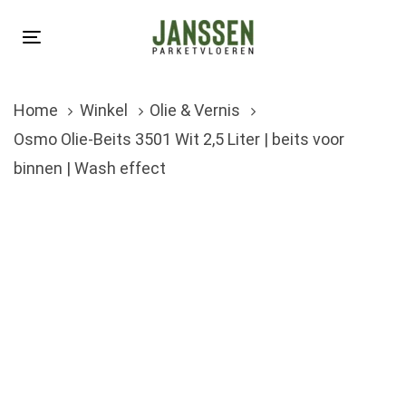
Skip
Skip
links
to
Toggle
primary
navigation
navigation
Home
Winkel
Olie & Vernis
Skip
Osmo Olie-Beits 3501 Wit 2,5 Liter | beits voor
to
binnen | Wash effect
content