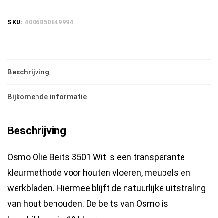
Beits
SKU:
4006850849994
3501
Wit
2,5
Beschrijving
Liter
|
Bijkomende informatie
beits
voor
Beschrijving
binnen
|
Osmo Olie Beits 3501 Wit is een transparante
Wash
kleurmethode voor houten vloeren, meubels en
effect
werkbladen. Hiermee blijft de natuurlijke uitstraling
hoeveelheid
van hout behouden. De beits van Osmo is