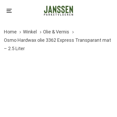
Skip
Skip
links
to
Toggle
primary
navigation
navigation
Home
Winkel
Olie & Vernis
Skip
Osmo Hardwax olie 3362 Express Transparant mat
to
– 2.5 Liter
content