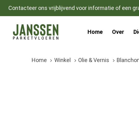
Skip
Skip
Contacteer ons vrijblijvend voor informatie of een gra
links
to
primary
Home
Over
D
navigation
Skip
to
Home
Winkel
Olie & Vernis
Blanchon
content