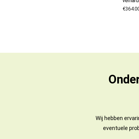
verhard
€
364.0
Onder
Wij hebben ervari
eventuele prob