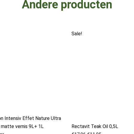
Andere producten
Oorspronkelijke
Huidige
Sale!
prijs
prijs
was:
is:
€17.96.
€11.95.
n Intensiv Effet Nature Ultra
 matte vernis 9L+ 1L
Rectavit Teak Oil 0,5L