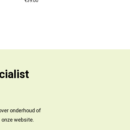
€
39.00
ialist
 over onderhoud of
a onze website.