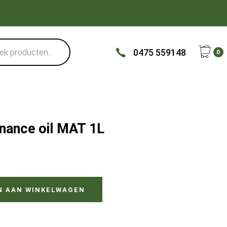
0475 559148
0
nance oil MAT 1L
N AAN WINKELWAGEN