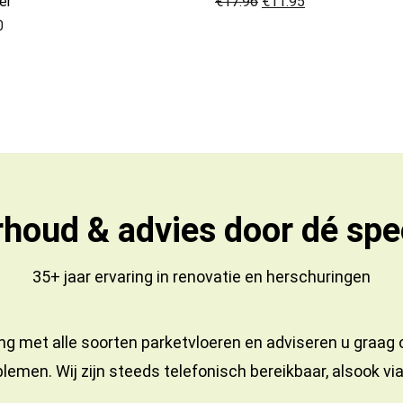
er
€
17.96
€
11.95
0
houd & advies door dé spec
35+ jaar ervaring in
renovatie
en
herschuringen
ng met alle soorten parketvloeren en adviseren u graag
lemen. Wij zijn steeds telefonisch bereikbaar, alsook vi