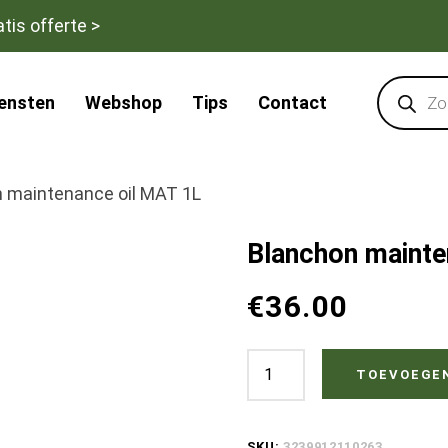
tis offerte >
Products
search
iensten
Webshop
Tips
Contact
 maintenance oil MAT 1L
Blanchon mainte
€
36.00
Blanchon
TOEVOEGE
maintenance
oil
SKU:
3239912110263