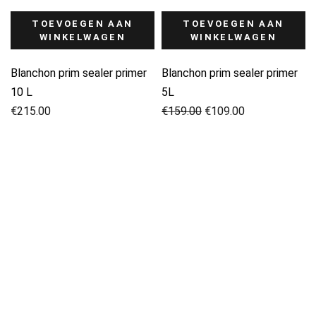
TOEVOEGEN AAN
TOEVOEGEN AAN
WINKELWAGEN
WINKELWAGEN
Blanchon prim sealer primer
Blanchon prim sealer primer
10 L
5L
Oorspronkelijke
Huidige
€
215.00
€
159.00
€
109.00
prijs
prijs
was:
is:
€159.00.
€109.00.